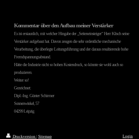
Kommentar über den Aufbau meiner Verstärker
Es ist erstaunlich, mit welcher Hingabe der „Seiteneinsteiger“ Herr Klisch seine
Verstärker aufgebaut hat. Davon zeugen die sehr ordentliche mechanische
Verarbeitung, die überlegte Leitungsführung und der daraus resultierende hohe
Fremdspannungsabstand.
Hätte die Industrie nicht so hohen Kostendruck, so könnte sie wohl auch so
produzieren.
Weiter so!
Gezeichnet:
Dipl.-Ing. Günter Schirmer
Sonnenwinkel, 57
04299 Leipzig
Login
Druckversion
|
Sitemap